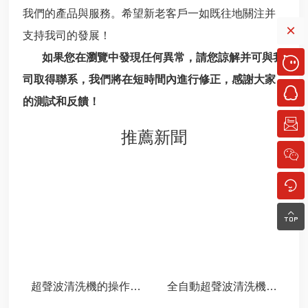
我們的產品與服務。希望新老客戶一如既往地關注并
×
支持我司的發展！
如果您在瀏覽中發現任何異常，請您諒解并可與我
司取得聯系，我們將在短時間內進行修正，感謝大家

的測試和反饋！

推薦新聞



超聲波清洗機的操作步
全自動超聲波清洗機助
驟及注意事項有哪些?
力金屬鈑金工件清洗